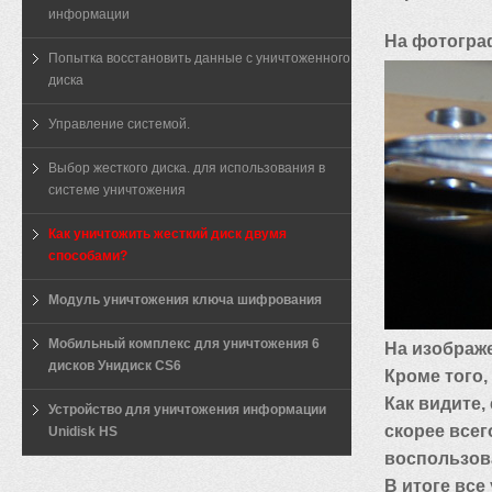
информации
На фотограф
Попытка восстановить данные с уничтоженного
диска
Управление системой.
Выбор жесткого диска. для использования в
системе уничтожения
Как уничтожить жесткий диск двумя
способами?
Модуль уничтожения ключа шифрования
Мобильный комплекс для уничтожения 6
На изображе
дисков Унидиск CS6
Кроме того,
Как видите,
Устройство для уничтожения информации
скорее всег
Unidisk HS
воспользов
В итоге все