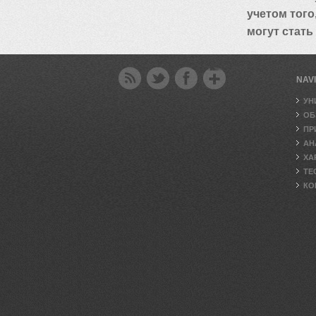
учетом того
могут стать
NAV
УН
ОБ
ПР
АН
ХА
ТЕ
КО